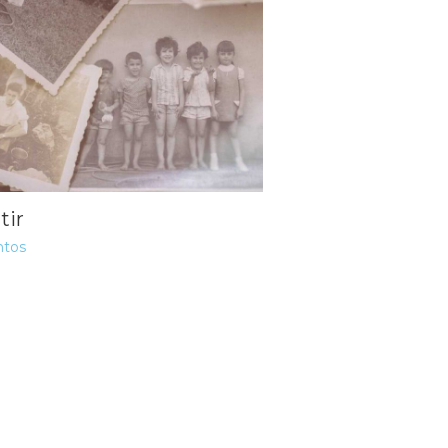
tir
ntos