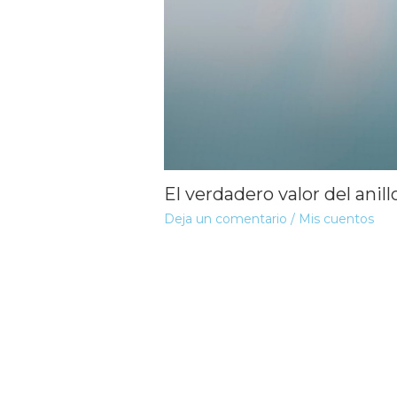
El verdadero valor del anill
Deja un comentario
/
Mis cuentos