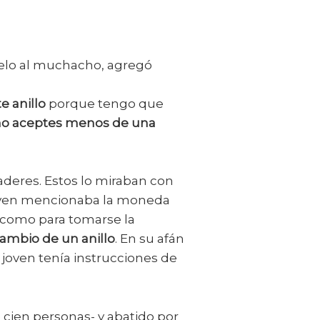
elo al muchacho, agregó
e anillo
porque tengo que
no aceptes menos de una
caderes. Estos lo miraban con
l joven mencionaba la moneda
le como para tomarse la
ambio de un anillo
. En su afán
 joven tenía instrucciones de
cien personas- y abatido por