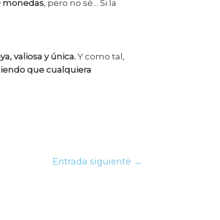
0 monedas
, pero no sé… Si la
a, valiosa y única.
Y como tal,
diendo que cualquiera
Entrada siguiente
→