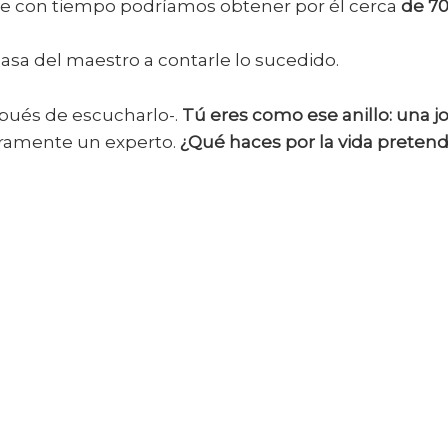
é que con tiempo podríamos obtener por él cerca
de 7
asa del maestro a contarle lo sucedido.
spués de escucharlo-.
Tú eres como ese anillo: una joy
eramente un experto.
¿Qué haces por la vida preten