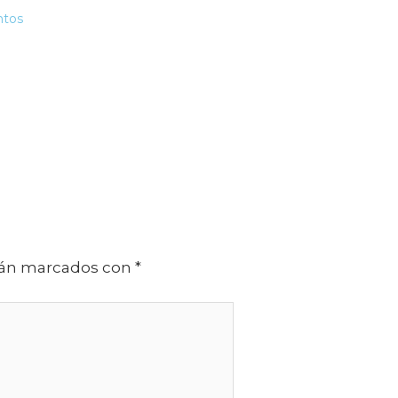
ntos
stán marcados con
*