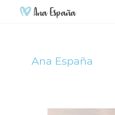
Ir
al
contenido
Ana España
¿Hacia