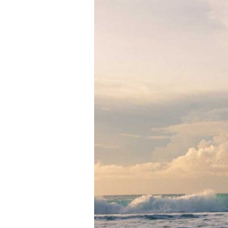
dónde
vamos?