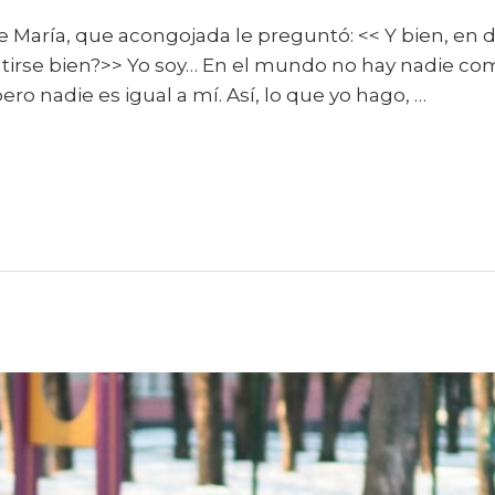
 María, que acongojada le preguntó: << Y bien, en def
ntirse bien?>> Yo soy… En el mundo no hay nadie co
o nadie es igual a mí. Así, lo que yo hago, …