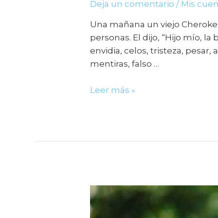
Deja un comentario
/
Mis cue
Una mañana un viejo Cherokee l
personas. El dijo, “Hijo mío, l
envidia, celos, tristeza, pesar
mentiras, falso …
Leer más »
¿En
quién
eliges