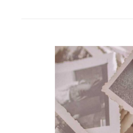
Poema
de
Virginia
Satir