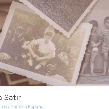
 Satir
ntos
/ Por
Ana España